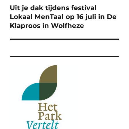
navigatie
Uit je dak tijdens festival
Volgend
bericht:
Lokaal MenTaal op 16 juli in De
Klaproos in Wolfheze