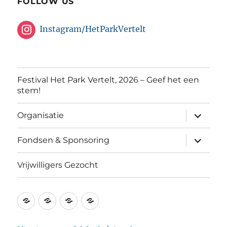
FOLLOW US
Instagram/HetParkVertelt
Festival Het Park Vertelt, 2026 – Geef het een
stem!
submen
Organisatie
uitvouw
submen
Fondsen & Sponsoring
uitvouw
Vrijwilligers Gezocht
Festival
Organisatie
Fondsen
Vrijwilligers
Het
&
Gezocht